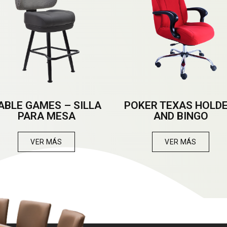
ABLE GAMES – SILLA
POKER TEXAS HOLD
PARA MESA
AND BINGO
VER MÁS
VER MÁS