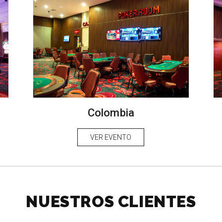
Colombia
VER EVENTO
NUESTROS CLIENTES