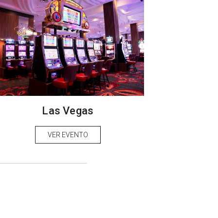
Las Vegas
VER EVENTO